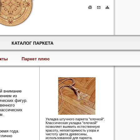
КАТАЛОГ ПАРКЕТА
кты
Паркет плюс
ий внимание
ением из
ических фигур.
твенного
классических
м.
Укладка штучного паркета "елочкой".
Классическая укладка "елочкой"
позволяет выявить естественную
красоту, неповторимость узора и
ремя года.
чистоту цвета древесины,
тлично
использованной для паркета.