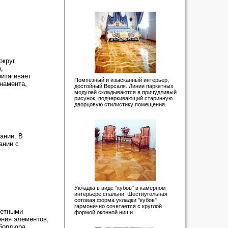
округ
,
ритягивает
Помпезный и изысканный интерьер,
намента,
достойный Версаля. Линии паркетных
модулей складываются в причудливый
рисунок, подчеркивающий старинную
дворцовую стилистику помещения.
ании. В
ании с
Укладка в виде "кубов" в камерном
интерьере спальни. Шестиугольная
сотовая форма укладки "кубов"
гармонично сочетается с круглой
жетными
формой оконной ниши.
ения элементов,
 бордюра