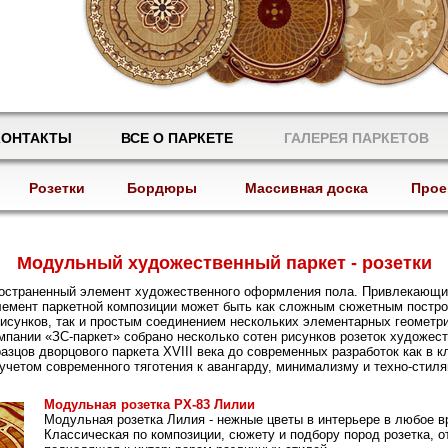
КОНТАКТЫ
ВСЕ О ПАРКЕТЕ
ГАЛЕРЕЯ ПАРКЕТОВ
Розетки
Бордюры
Массивная доска
Прое
Модульный художественный паркет - розетки
пространенный элемент художественного оформления пола. Привлекающ
лемент паркетной композиции может быть как сложным сюжетным постро
исунков, так и простым соединением нескольких элементарных геометр
мпании «ЗС-паркет» собрано несколько сотен рисунков розеток художес
бразцов дворцового паркета XVIII века до современных разработок как в 
с учетом современного тяготения к авангарду, минимализму и техно-стиля
Модульная розетка РХ-83 Лилии
Модульная розетка Лилия - нежные цветы в интерьере в любое в
Классическая по композиции, сюжету и подбору пород розетка, о