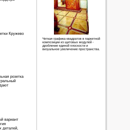
етки Кружево
Четкая графика квадратов в паркетной
композиции из щитовых модулей -
дробление единой плоскости и
визуальное увеличение пространства.
льная розетка
нтральный
адают
ый вариант
огия
х деталей,