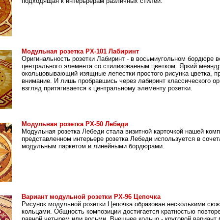
подходящая к интерьрерам различных стилей.
Модульная розетка РХ-101 Лабиринт
Оригинальность розетки Лабиринт - в восьмиугольном бордюре в
центрального элемента со стилизованным цветком. Яркий меандр
окольцовывающий изящные лепестки простого рисунка цветка, п
внимание. И лишь пробравшись через лабиринт классического ор
взгляд притягивается к центральному элементу розетки.
Модульная розетка РХ-50 Лебеди
Модульная розетка Лебеди стала визитной карточкой нашей комп
представленном интерьере розетка Лебеди используется в сочет
модульным паркетом и линейными бордюрами.
Вариант модульной розетки РХ-96 Цепочка
Рисунок модульной розетки Цепочка образован несколькими сю
кольцами. Общность композиции достигается кратностью повтор
равной четырем или восьми. Внешнее кольцо - круговой вариант