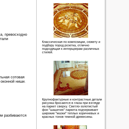
а, превосходно
етали
Классическая по композиции, сюжету и
подбору пород розетка, отлично
подходящая к интерьрерам различных
стилей.
льная сотовая
 оконной ниши.
Крупнофактурные и контрастные детали
рисунка бросаются в глаза при взгляде
на паркет сверху. Светло-золотистый
фон "шашечек" паркета подчеркивает
широкие "мазки" теплых коричневых и
ии разбиваются
красных тонов темной древесины.