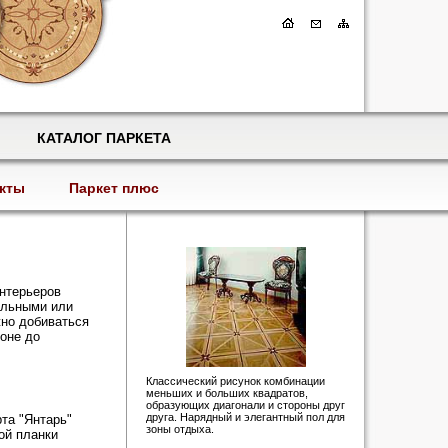
КАТАЛОГ ПАРКЕТА
кты
Паркет плюс
интерьеров
альными или
жно добиваться
зоне до
Классический рисунок комбинации
меньших и больших квадратов,
образующих диагонали и стороны друг
друга. Нарядный и элегантный пол для
та "Янтарь"
зоны отдыха.
ой планки