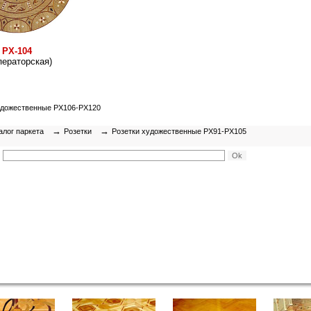
РХ-104
ператорская)
удожественные РХ106-РХ120
→
→
алог паркета
Розетки
Розетки художественные РХ91-РХ105