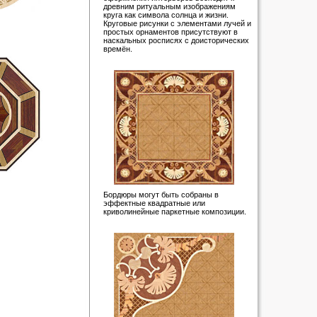
древним ритуальным изображениям
круга как символа солнца и жизни.
Круговые рисунки с элементами лучей и
простых орнаментов присутствуют в
наскальных росписях с доисторических
времён.
Бордюры могут быть собраны в
эффектные квадратные или
криволинейные паркетные композиции.