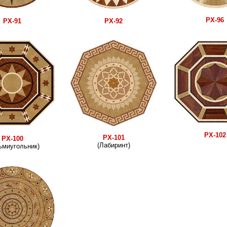
РХ-96
РХ-91
РХ-92
РХ-102
РХ-101
РХ-100
(Лабиринт)
ьмиугольник)