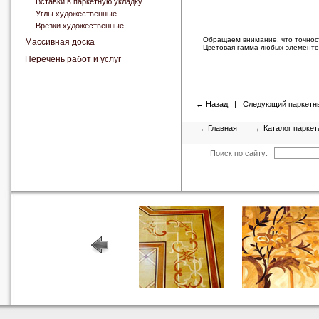
Вставки в паркетную укладку
Углы художественные
Врезки художественные
Обращаем внимание, что точност
Массивная доска
Цветовая гамма любых элементов
Перечень работ и услуг
←
Назад
|
Следующий паркетн
→
→
Главная
Каталог паркет
Поиск по сайту: