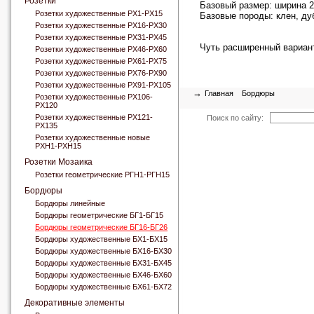
Розетки
Базовый размер: ширина 
Розетки художественные РХ1-РХ15
Базовые породы: клен, ду
Розетки художественные РХ16-РХ30
Розетки художественные РХ31-РХ45
Чуть расширенный вариант
Розетки художественные РХ46-РХ60
Розетки художественные РХ61-РХ75
Розетки художественные РХ76-РХ90
Розетки художественные РХ91-РХ105
→
Главная
Бордюры
Розетки художественные РХ106-
РХ120
Розетки художественные РХ121-
Поиск по сайту:
РХ135
Розетки художественные новые
РХН1-РХН15
Розетки Мозаика
Розетки геометрические РГН1-РГН15
Бордюры
Бордюры линейные
Бордюры геометрические БГ1-БГ15
Бордюры геометрические БГ16-БГ26
Бордюры художественные БХ1-БХ15
Бордюры художественные БХ16-БХ30
Бордюры художественные БХ31-БХ45
Бордюры художественные БХ46-БХ60
Бордюры художественные БХ61-БХ72
Декоративные элементы