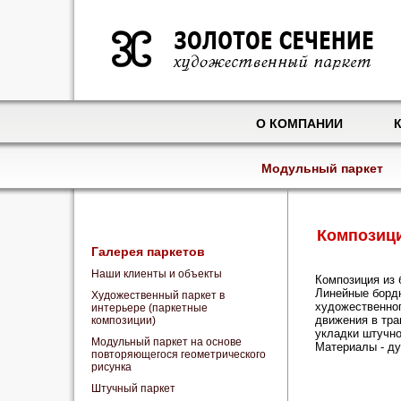
О КОМПАНИИ
Модульный паркет
Композици
Галерея паркетов
Наши клиенты и объекты
Композиция из 
Линейные бордю
Художественный паркет в
художественног
интерьере (паркетные
движения в тр
композиции)
укладки штучно
Модульный паркет на основе
Материалы - дуб
повторяющегося геометрического
рисунка
Штучный паркет