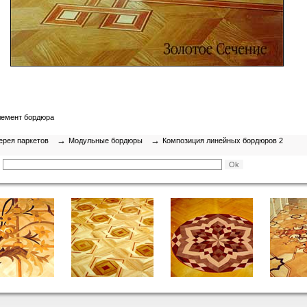
лемент бордюра
→
→
ерея паркетов
Модульные бордюры
Композиция линейных бордюров 2